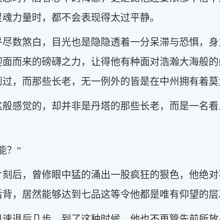
灵魂力量时，都不会表现得太过平静。
乎尽数煞白，目光也是隐隐透着一分呆滞与恐惧，身
迎面而来的磅礴之力，让得他有种面对浩瀚大海般的
到过，而那些长老，无一例外的皆是在中州拥有着莫
这般感觉的，却并非是丹塔的那些长老，而是一名看
能？”
片刻后，曾修眼中猛的涌出一股疯狂的狠色，他绝对
后背，居然能够达到七品这等令他都是唯有仰望的层
迅速退后几步，到了这种时候，他也不再管先前所放