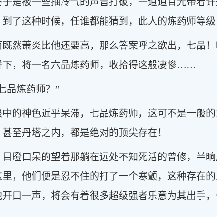
终于是被一些抽冷气的声音打破，一道道目光带着许
，到了这种时候，任谁都能猜到，此人的炼药师等级
而既然萧炎比他还要高，那么答案呼之欲出，七品！
拼下，将一名六品炼药师，收拾得这般凄惨……
七品炼药师？”
眼中的神色近乎呆滞，七品炼药师，这可不是一般的
，甚至丹塔之内，都是绝对的顶尖存在！
，目瞪口呆的望着那躺在远处不知死活的曾修，半晌
这里，他们便是忍不住的打了一个寒颤，这种存在的
他开口一声，将会有着很多超级强者乐意为其出手，