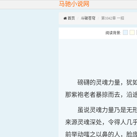
马驰小说网
首页
斗破苍穹
第1042章 一招
阅读背景:
磅礴的灵魂力量，犹
那紫袍老者暴掠而去，沿
虽说灵魂力量乃是无
来源灵魂深处，令得人几
前举动嗤之以鼻的人，脸