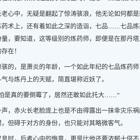
长老心中，无疑是翻起了惊涛骇浪，他无论如何都是
炼药术上，还有着如此之深的造诣，七品……七品炼
份量，要知道，这等级别的炼药师，即便是在那丹塔
的存在！
惊骇的，是萧炎的年龄，一个如此年纪的七品炼药师
斗气与炼丹上的天赋，简直堪称近妖了。
怕是真的要倒霉了，居然还敢如此托大……”
一声，赤火长老脸庞上也是不由得露出一抹幸灾乐祸
惯，但碍于对方的身份，也只能对其略微客气。
叹息时，后者心中的悔意，更是比他还要浓郁十倍不