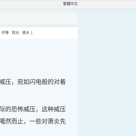
繁體中文
中等
较大
很大
]
威压，宛如闪电般的对着
际的恐怖威压，这种威压
噶然而止，一些对萧炎先