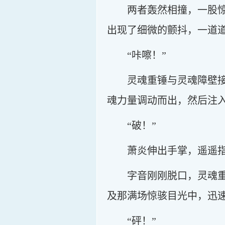
两者轰然相撞，一股
出现了细微的颤抖，一道
“咔嚓！”
灵魂重锤与灵魂障壁
魂力量调动而出，然后注
“破！”
萧炎伸出手掌，遥遥
字音刚刚脱口，灵魂
及那满场惊骇目光中，迅
“砰！”