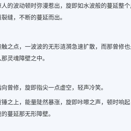
惊人的波动顿时弥漫惹出，旋即如水波般的蔓延整个
道裂缝，不断的蔓延而出。
接触之点，一波波的无形涟漪急速扩散，而那曾修也
入那灵魂障壁之中。
指向曾修，旋即指尖一点虚空，轻声冷笑。
重锤之上，能量陡然暴涨，旋即咔嚓之声，顿时响起
速的蔓延那无形障壁。