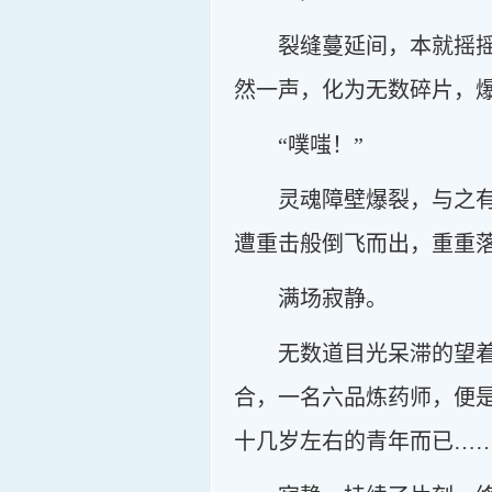
裂缝蔓延间，本就摇
然一声，化为无数碎片，
“噗嗤！”
灵魂障壁爆裂，与之
遭重击般倒飞而出，重重
满场寂静。
无数道目光呆滞的望
合，一名六品炼药师，便
十几岁左右的青年而已…