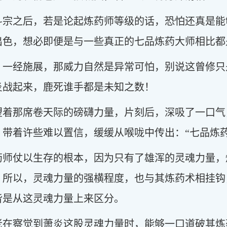
斗宗之后，若是论起炼药师等级的话，恐怕还真是能
出色，想必即便是与一些真正的七品炼药大师相比都
，一经施展，那威力自然是异常可怕，别说这曾修只
炎战起来，鹿死谁手都是未知之数！
望着那席卷天际的磅礴力量，片刻后，深吸了一口气
带着许些难以置信，缓缓从喉咙中传出：“七品炼药
药师仗以生存的根本，因为只有了雄浑的灵魂力量，
，所以，灵魂力量的强横程度，也与其炼药术相挂钩
皆是从这灵魂力量上来区分。
老在察觉到萧炎这股灵魂力量时，能够一口道破其炼