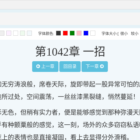
字体颜色:
字体大小:
[
很小
较小
第1042章 一招
上一章
回目录
下一章
如无穷涛浪般，席卷天际，旋即带起一股异常可怕的
途所过处，空间震荡，一丝丝漆黑裂缝，悄然蔓延！
形无色，但稍有实力者，便是能够感觉到那种弥漫天
乎有种颤粟般的感觉，这一刻，场外的众多窃窃私语
庞上的表情也是直接凝固，看上去显得分外滑稽。