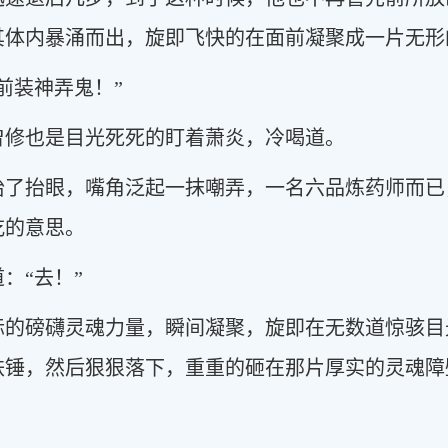
其体内暴涌而出，旋即飞快的在面前凝聚成一片无形
前装神弄鬼！”
曾修也是目光死死的盯着萧炎，冷喝道。
抬了抬眼，嘴角泛起一抹嘲弄，一名六品炼药师而已
吃的意思。
：“去！”
际的磅礴灵魂力量，瞬间凝聚，旋即在无数道惊骇目
铁锤，然后狠狠落下，重重的砸在那片厚实的灵魂障