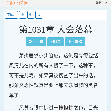
马驰小说网
繁體中文
字体：
小
中
大
第1031章 大会落幕
上一章
回目录
下一章
萧炎居然点头答应，这倒是令得包括
凤清儿在内的所有人愣了一下，这种事，
可不是儿戏，如果真被搜查了出来的话，
那萧炎恐怕就真是要上那天妖凰族的黑名
单了……
风尊者眼中掠过一抹担忧之色，目光