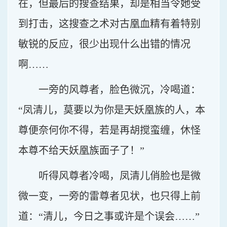
在，但最后的搜查结果，却是相当令她受
到打击，这搜查之术对古凰血精有着特别
敏锐的反应，很少出现什么出错的情况
啊……
一旁的风尊者，脸色微沉，冷喝道：
“凤清儿，莫要以为你是天妖凰族的人，本
尊便奈何你不得，若是再胡搅蛮缠，休怪
本尊不给天妖凰族面子了！”
听得风尊者冷喝，凤清儿俏脸也是微
微一变，一旁的雷尊者见状，也只得上前
道：“清儿，今日之事或许是个误会……”