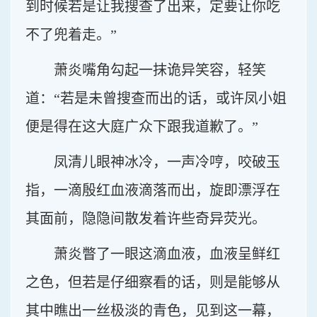
到时候若是让我搜查了出来，定要让你吃
不了兜着走。”
萧炎嘴角勾起一抹诡异笑容，轻笑
道：“若是未曾搜查而出的话，或许凤小姐
便是得在这大庭广众下跟我道歉了。”
凤清儿眼神冰冷，一声冷哼，咬破玉
指，一滴殷红血液滴落而出，旋即漂浮在
其面前，隐隐间散发着许些奇异荧光。
萧炎瞥了一眼这滴血液，血液呈鲜红
之色，但若是仔细察看的话，则是能够从
其中瞧出一丝极淡的青色，见到这一幕，