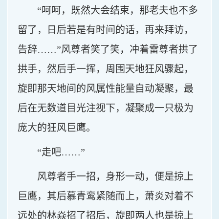
“呵呵，既然大会结束，那老夫也不多
留了，日后若是有时间的话，再来拜访，
告辞……”风尊者笑了笑，冲着雷尊者拱了
拱手，然后手一挥，周围天地狂风骤起，
旋即那天地间的风属性能量自动凝聚，最
后在无数道目光注视下，凝聚成一只极为
庞大的狂风巨鹰。
“走吧……”
风尊者手一招，身形一动，便是掠上
巨鹰，其后慕青鸾紧随而上，萧炎对着不
远处的林焱招了招后，旋即两人也是掠上