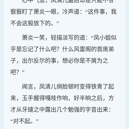
心中气急，凤清儿最后却是只能不甘
狠狠盯了萧炎一眼，冷声道：“这件事，我
不会这般放下的。”
萧炎一笑，轻描淡写的道：“凤小姐似
乎是忘记了什么吧？什么风雷阁的首席弟
子，出尔反尔的事，想必你是不屑为之
吧？”
闻言，凤清儿俏脸顿时变得铁青了起
来，玉手握得嘎吱作响，好半晌之后，方
才从牙缝之中露出几个勉强的字音出来：
“对不起。”