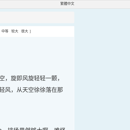
繁體中文
中等
较大
很大
]
空，旋即风旋轻轻一颤，
轻风，从天空徐徐落在那