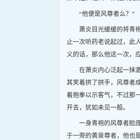
“他便是风尊者么？”
萧炎目光缓缓的将青
止一次听药老说起过，此
义的话，那么他这一次，
在萧炎内心泛起一抹
其笑着拱了拱手，风尊者
着抱拳以示客气，不过那
开去，犹如未见一般。
一身青袍的风尊者脸
于一旁的黄泉尊者，他也