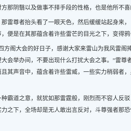
对方那阴翳以及做事不择手段的性格，也是他所不喜
，那雷尊者抬头看了一眼天色，然后缓缓站起身来，
声，便是在其那蕴含着许些雷芒的目光之下，变得鸦
办四方阁大会的好日子，感谢大家来雷山为我风雷阁
望大会举办间，不要出现什么打扰大会之事。”雷尊
而且其声音中，蕴含着许些雷威，一些实力稍弱者，
一种霸道之意，就犹如那雷霆般，刚烈而不容人反驳
实力之下，全场却是无人敢出言反对，斗尊强者那恐