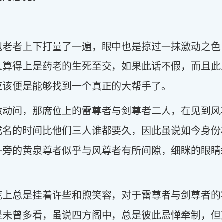
袍老者上下打量了一遍，眼中也是掠过一抹激动之色
人算得上是药老的生死至交，如果此话不假，而且此
应该便是能够找到一个真正的大帮手了。
激动间，那席位上的雷尊者与剑尊者二人，在见到风
成名的时间比他们三人谁都要久，因此虽说如今身份
一旁的黄泉尊者似乎与风尊者有所间隙，细眯的眼睛
庞上总是挂着许些和煦笑容，对于雷尊者与剑尊者的
是未曾多看，虽说四方阁中，总是彼此忌惮牵制，但