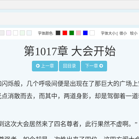
字体颜色:
字体大小:
[
很小
较小
第1017章 大会开始
上一章
回目录
下一章
如闪烁般，几个呼吸间便是出现在了那巨大的广场上
光点消散而去，而其中，两道身影，却是驾御着一道
到这次大会居然来了四名尊者，此行果然不虚啊。”