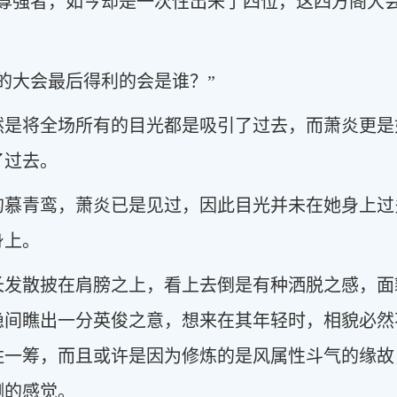
斗尊强者，如今却是一次性出来了四位，这四方阁大
的大会最后得利的会是谁？”
然是将全场所有的目光都是吸引了过去，而萧炎更是
了过去。
的慕青鸾，萧炎已是见过，因此目光并未在她身上过
身上。
长发散披在肩膀之上，看上去倒是有种洒脱之感，面
隐间瞧出一分英俊之意，想来在其年轻时，相貌必然
胜一筹，而且或许是因为修炼的是风属性斗气的缘故
测的感觉。