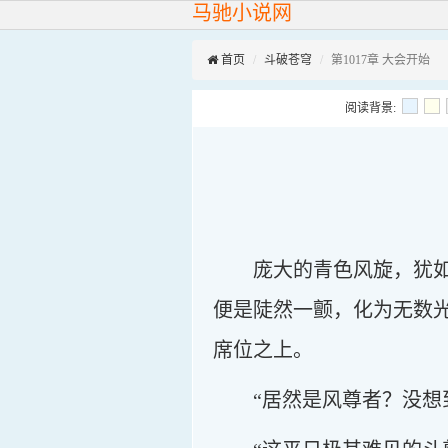
马驰小说网
首页
斗破苍穹
第1017章 大会开始
阅读背景:
庞大的青色风旋，犹
便是陡然一颤，化为无数
席位之上。
“居然是风尊者？没想