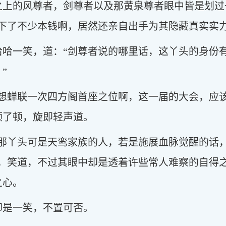
之上的风尊者，剑尊者以及那黄泉尊者眼中皆是划过
下了不少本钱啊，居然还亲自出手为其隐藏真实实
哈哈一笑，道：“剑尊者说的哪里话，这丫头的身份
”
很想蝉联一次四方阁首座之位啊，这一届的大会，应
顿了顿，旋即轻声道。
鸾那丫头可是天鸾家族的人，若是施展血脉觉醒的话
手，笑道，不过其眼中却是透着许些常人难察的自得
之心。
却是一笑，不置可否。